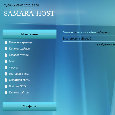
Суббота, 08.08.2026, 22:00
SAMARA-HOST
Главная
»
Каталог сайтов
» Справки
Меню сайта
В категории сайтов
:
0
Главная страница
Не найдено ма
Каталог файлов
Каталог статей
Блог
Форум
Гостевая книга
Обратная связь
Всё для SEO
Каталог сайтов
Профиль